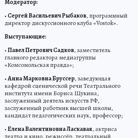
Модератор:
•
Сергей Васильевич Рыбаков
, программный
директор дискуссионного клуба «Vostok».
Выступающие:
•
Павел Петрович Садков
, заместитель
главного редактора медиагруппы
«Комсомольская правда»;
•
Анна Марковна Бруссер
, заведующая
кафедрой сценической речи Театрального
института имени Бориса Щукина,
заслуженный деятель искусств РФ,
заслуженный работник высшей школы,
кандидат педагогических наук, профессор;
•
Елена Валентиновна Ласкавая
, актриса
театра и кино, режиссёр, театральный