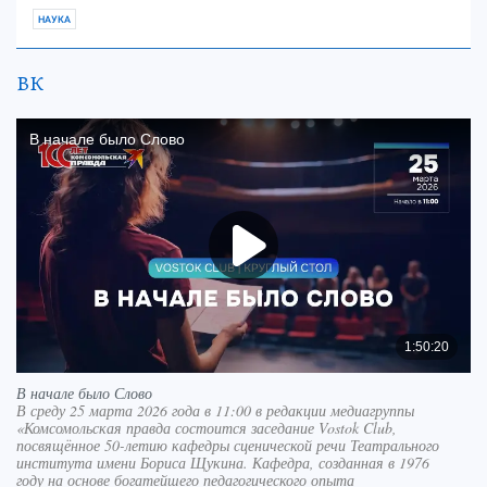
НАУКА
ВК
В начале было Слово
В среду 25 марта 2026 года в 11:00 в редакции медиагруппы
«Комсомольская правда состоится заседание Vostok Club,
посвящённое 50-летию кафедры сценической речи Театрального
института имени Бориса Щукина. Кафедра, созданная в 1976
году на основе богатейшего педагогического опыта