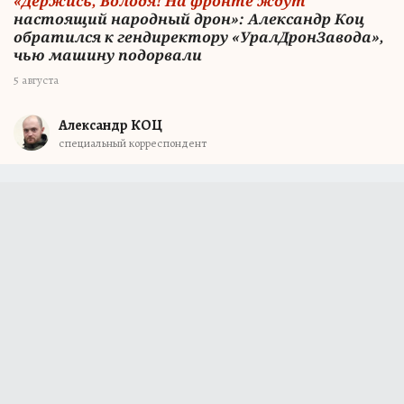
«Держись, Володя! На фронте ждут
настоящий народный дрон»: Александр Коц
обратился к гендиректору «УралДронЗавода»,
чью машину подорвали
5 августа
Александр КОЦ
специальный корреспондент