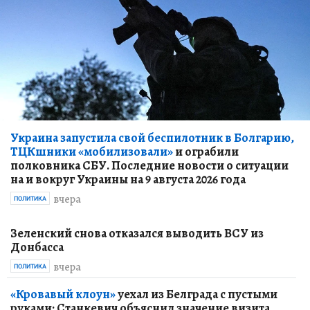
Украина запустила свой беспилотник в Болгарию,
ТЦКшники «мобилизовали»
и ограбили
полковника СБУ. Последние новости о ситуации
на и вокруг Украины на 9 августа 2026 года
вчера
ПОЛИТИКА
Зеленский снова отказался выводить ВСУ из
Донбасса
вчера
ПОЛИТИКА
«Кровавый клоун»
уехал из Белграда с пустыми
руками: Станкевич объяснил значение визита