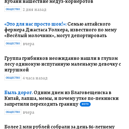
Кубани нашествие медуз-корнеротов
2 дня назад
ОБЩЕСТВО
«Это для нас просто шок!»:
Семью алтайского
фермера Джастаса Уолкера, известного по мему
«Весёлый молочник», могут депортировать
вчера
ОБЩЕСТВО
Группа грибников неожиданно нашли в глухом
лесу одинокую испуганную маленькую девочку с
игрушкой
4 часа назад
ОБЩЕСТВО
Быль дорог.
Одним днем из Благовещенска в
Китай, лапша, мемы, и почему утке по-пекински
запретили переходить границу
ФОТО
вчера
ОБЩЕСТВО
Более 2 млн рублей собрали за день 86-летнему