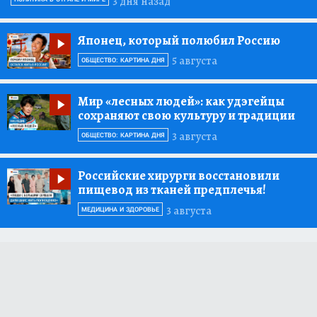
3 дня назад
Японец, который полюбил Россию
5 августа
ОБЩЕСТВО: КАРТИНА ДНЯ
Мир «лесных людей»:
как удэгейцы
сохраняют свою культуру и традиции
3 августа
ОБЩЕСТВО: КАРТИНА ДНЯ
Российские хирурги восстановили
пищевод из тканей предплечья!
3 августа
МЕДИЦИНА И ЗДОРОВЬЕ