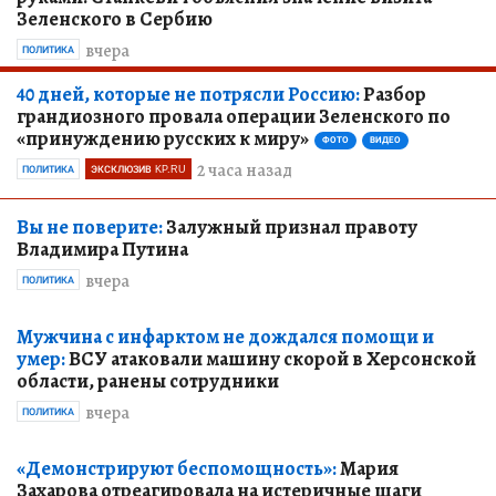
Зеленского в Сербию
вчера
ПОЛИТИКА
40 дней, которые не потрясли Россию:
Разбор
грандиозного провала операции Зеленского по
«принуждению русских к миру»
ФОТО
ВИДЕО
2 часа назад
ПОЛИТИКА
ЭКСКЛЮЗИВ KP.RU
Вы не поверите:
Залужный признал правоту
Владимира Путина
вчера
ПОЛИТИКА
Мужчина с инфарктом не дождался помощи и
умер:
ВСУ атаковали машину скорой в Херсонской
области, ранены сотрудники
вчера
ПОЛИТИКА
«Демонстрируют беспомощность»:
Мария
Захарова отреагировала на истеричные шаги