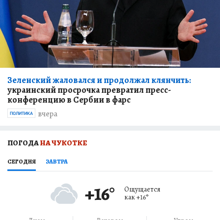
Зеленский жаловался и продолжал клянчить:
украинский просрочка превратил пресс-
конференцию в Сербии в фарс
вчера
ПОЛИТИКА
ПОГОДА
НА ЧУКОТКЕ
СЕГОДНЯ
ЗАВТРА
+16
°
Ощущается
как
+16
°