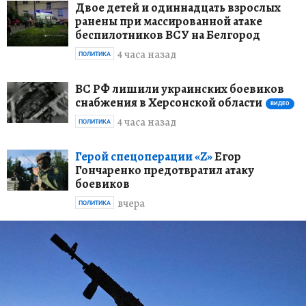
Двое детей и одиннадцать взрослых
ранены при массированной атаке
беспилотников ВСУ на Белгород
4 часа назад
ПОЛИТИКА
ВС РФ лишили украинских боевиков
снабжения в Херсонской области
ВИДЕО
4 часа назад
ПОЛИТИКА
Герой спецоперации «Z»
Егор
Гончаренко предотвратил атаку
боевиков
вчера
ПОЛИТИКА