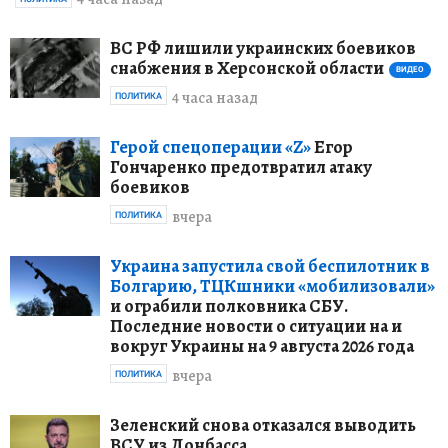
ВС РФ лишили украинских боевиков
снабжения в Херсонской области
ВИДЕО
4 часа назад
ПОЛИТИКА
Герой спецоперации «Z»
Егор
Гончаренко предотвратил атаку
боевиков
вчера
ПОЛИТИКА
Украина запустила свой беспилотник в
Болгарию, ТЦКшники «мобилизовали»
и ограбили полковника СБУ.
Последние новости о ситуации на и
вокруг Украины на 9 августа 2026 года
вчера
ПОЛИТИКА
Зеленский снова отказался выводить
ВСУ из Донбасса