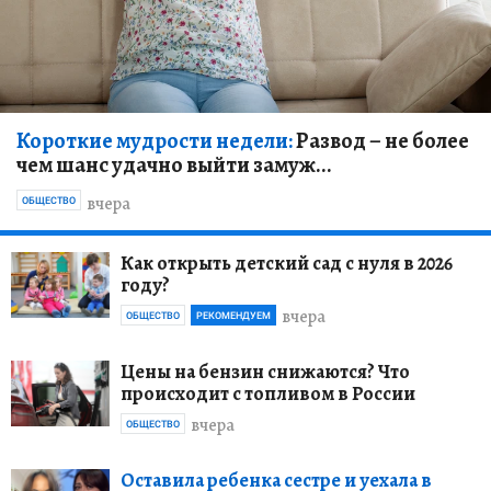
Короткие мудрости недели:
Развод – не более
чем шанс удачно выйти замуж...
вчера
ОБЩЕСТВО
Как открыть детский сад с нуля в 2026
году?
вчера
ОБЩЕСТВО
РЕКОМЕНДУЕМ
Цены на бензин снижаются? Что
происходит с топливом в России
вчера
ОБЩЕСТВО
Оставила ребенка сестре и уехала в