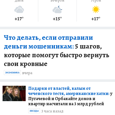
Днем
Вечером
Утром
+17
°
+15
°
+17
°
Что делать, если отправили
деньги мошенникам:
5 шагов,
которые помогут быстро вернуть
свои кровные
вчера
ЭКОНОМИКА
Подарки от властей, калым от
чеченского тестя, американские хатки:
у
Пугачевой и Орбакайте домов и
квартир насчитали на 3 млрд рублей
3 часа назад
ЗВЕЗДЫ