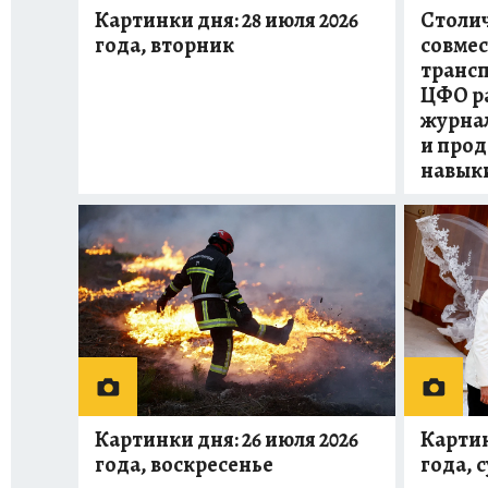
Картинки дня: 28 июля 2026
Столи
года, вторник
совмес
трансп
ЦФО р
журнал
и про
навык
Картинки дня: 26 июля 2026
Картин
года, воскресенье
года, 