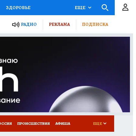
ЗДОРОВЬЕ
ЕЩЕ
ТЫ РОССИИ
РАДИО
РЕКЛАМА
ПОДПИСКА
КРЕТЫ
ПУТЕВОДИТЕЛЬ
 ЖЕЛЕЗА
ТУРИЗМ
Д ПОТРЕБИТЕЛЯ
ВСЕ О КП
ОССИЯ
ПРОИСШЕСТВИЯ
АФИША
ЕЩЕ