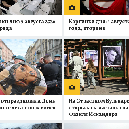
ки дня: 5 августа 2026
Картинки дня: 4 августа
среда
года, вторник
 отпраздновала День
На Страстном Бульвар
шно-десантных войск
открылась выставка п
Фазиля Искандера