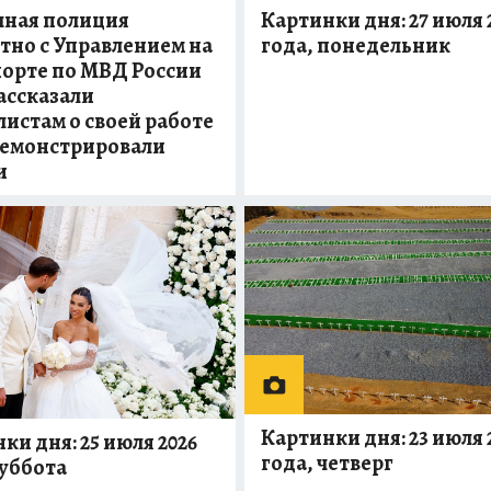
чная полиция
Картинки дня: 27 июля 
тно с Управлением на
года, понедельник
орте по МВД России
ассказали
истам о своей работе
демонстрировали
и
Картинки дня: 23 июля 
ки дня: 25 июля 2026
года, четверг
суббота