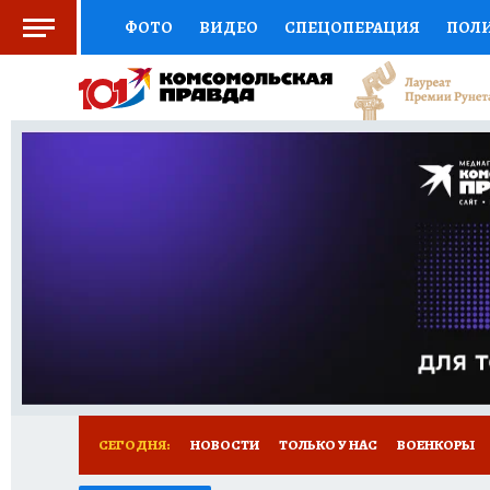
ФОТО
ВИДЕО
СПЕЦОПЕРАЦИЯ
ПОЛ
СОЦПОДДЕРЖКА
НАУКА
СПОРТ
КО
ВЫБОР ЭКСПЕРТОВ
ДОКТОР
ФИНАНС
КНИЖНАЯ ПОЛКА
ПРОГНОЗЫ НА СПОРТ
ПРЕСС-ЦЕНТР
НЕДВИЖИМОСТЬ
ТЕЛЕ
РАДИО КП
РЕКЛАМА
ТЕСТЫ
НОВОЕ 
СЕГОДНЯ:
НОВОСТИ
ТОЛЬКО У НАС
ВОЕНКОРЫ