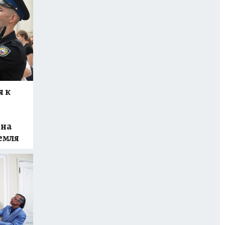
 к
 на
емля