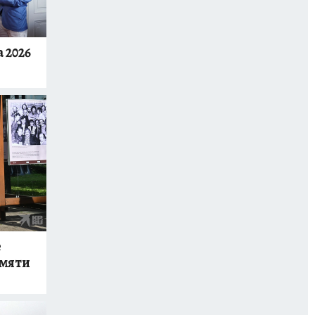
 2026
е
амяти