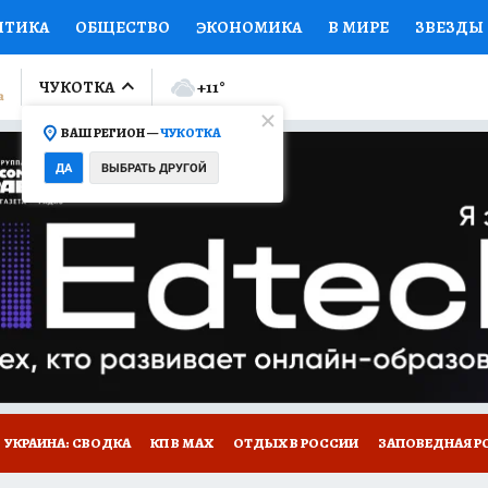
ИТИКА
ОБЩЕСТВО
ЭКОНОМИКА
В МИРЕ
ЗВЕЗДЫ
ЛУМНИСТЫ
ПРОИСШЕСТВИЯ
НАЦИОНАЛЬНЫЕ ПРОЕК
ЧУКОТКА
+11
°
ВАШ РЕГИОН —
ЧУКОТКА
Ы
ОТКРЫВАЕМ МИР
Я ЗНАЮ
СЕМЬЯ
ЖЕНСКИЕ СЕ
ДА
ВЫБРАТЬ ДРУГОЙ
ПРОМОКОДЫ
СЕРИАЛЫ
СПЕЦПРОЕКТЫ
ДЕФИЦИТ
ВИЗОР
КОЛЛЕКЦИИ
КОНКУРСЫ
РАБОТА У НАС
ГИ
НА САЙТЕ
УКРАИНА: СВОДКА
КП В МАХ
ОТДЫХ В РОССИИ
ЗАПОВЕДНАЯ Р