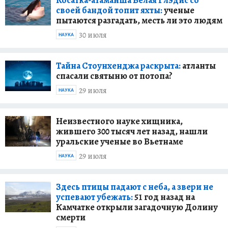
своей бандой топит яхты:
ученые
пытаются разгадать, месть ли это людям
30 июля
НАУКА
Тайна Стоунхенджа раскрыта:
атланты
спасали святыню от потопа?
29 июля
НАУКА
Неизвестного науке хищника,
жившего 300 тысяч лет назад, нашли
уральские ученые во Вьетнаме
29 июля
НАУКА
Здесь птицы падают с неба, а звери не
успевают убежать:
51 год назад на
Камчатке открыли загадочную Долину
смерти