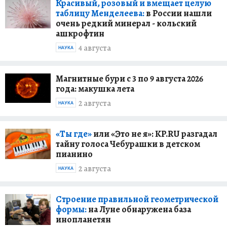
Красивый, розовый и вмещает целую
таблицу Менделеева:
в России нашли
очень редкий минерал - кольский
ашкрофтин
4 августа
НАУКА
Магнитные бури с 3 по 9 августа 2026
года: макушка лета
2 августа
НАУКА
«Ты где»
или «Это не я»: KP.RU разгадал
тайну голоса Чебурашки в детском
пианино
2 августа
НАУКА
Строение правильной геометрической
формы:
на Луне обнаружена база
инопланетян