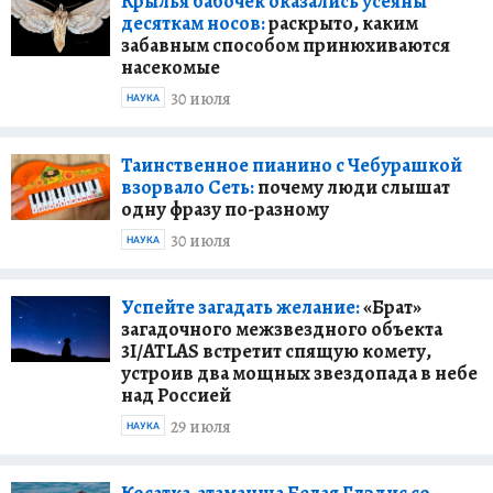
Крылья бабочек оказались усеяны
десяткам носов:
раскрыто, каким
забавным способом принюхиваются
насекомые
30 июля
НАУКА
Таинственное пианино с Чебурашкой
взорвало Сеть:
почему люди слышат
одну фразу по-разному
30 июля
НАУКА
Успейте загадать желание:
«Брат»
загадочного межзвездного объекта
3I/ATLAS встретит спящую комету,
устроив два мощных звездопада в небе
над Россией
29 июля
НАУКА
Косатка-атаманша Белая Глэдис со